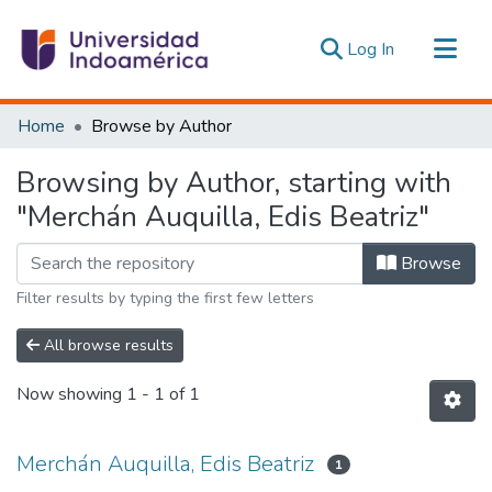
(current)
Log In
Communities & Collections
Home
Browse by Author
All of DSpace
Browsing by Author, starting with
Estadísticas Externas
"Merchán Auquilla, Edis Beatriz"
Browse
Filter results by typing the first few letters
All browse results
Now showing
1 - 1 of 1
Merchán Auquilla, Edis Beatriz
1