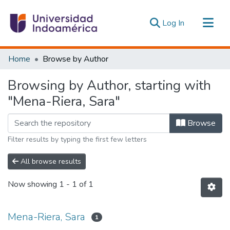
(current)
Log In
Communities & Collections
Home
Browse by Author
All of DSpace
Browsing by Author, starting with
Estadísticas Externas
"Mena-Riera, Sara"
Browse
Filter results by typing the first few letters
All browse results
Now showing
1 - 1 of 1
Mena-Riera, Sara
1