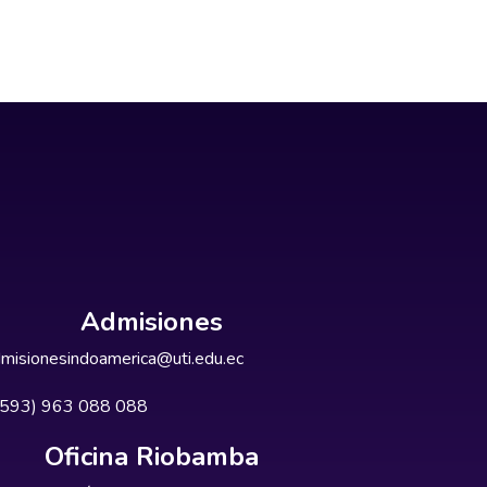
Admisiones
misionesindoamerica@uti.edu.ec
+593) 963 088 088
Oficina Riobamba