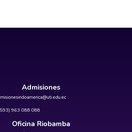
Admisiones
misionesindoamerica@uti.edu.ec
+593) 963 088 088
Oficina Riobamba