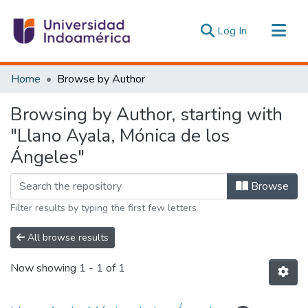
(current)
Log In
Communities & Collections
Home
Browse by Author
All of DSpace
Browsing by Author, starting with
Estadísticas Externas
"Llano Ayala, Mónica de los
Ángeles"
Browse
Filter results by typing the first few letters
All browse results
Now showing
1 - 1 of 1