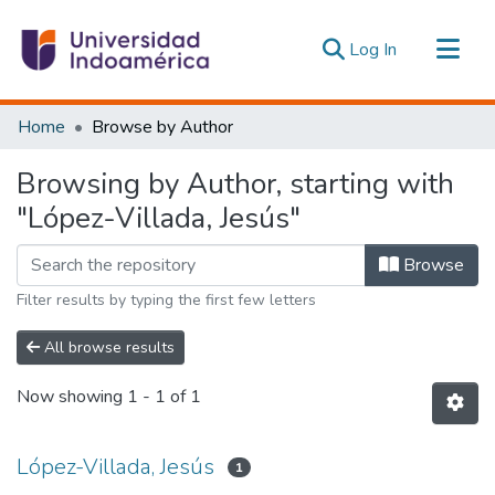
(current)
Log In
Communities & Collections
Home
Browse by Author
All of DSpace
Browsing by Author, starting with
Estadísticas Externas
"López-Villada, Jesús"
Browse
Filter results by typing the first few letters
All browse results
Now showing
1 - 1 of 1
López-Villada, Jesús
1