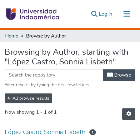
(current)
Log In
Communities & Collections
Home
Browse by Author
All of DSpace
Browsing by Author, starting with
Estadísticas Externas
"López Castro, Sonnia Lisbeth"
Browse
Filter results by typing the first few letters
All browse results
Now showing
1 - 1 of 1
López Castro, Sonnia Lisbeth
1