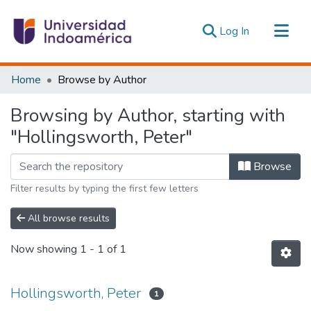
(current)
Log In
Communities & Collections
Home
Browse by Author
All of DSpace
Browsing by Author, starting with
Estadísticas Externas
"Hollingsworth, Peter"
Browse
Filter results by typing the first few letters
All browse results
Now showing
1 - 1 of 1
Hollingsworth, Peter
1