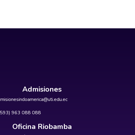
Admisiones
misionesindoamerica@uti.edu.ec
+593) 963 088 088
Oficina Riobamba