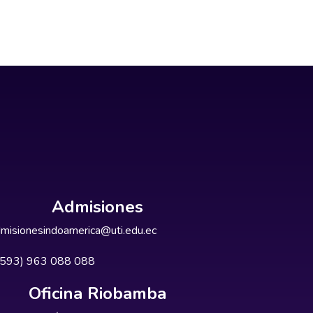
Admisiones
misionesindoamerica@uti.edu.ec
+593) 963 088 088
Oficina Riobamba