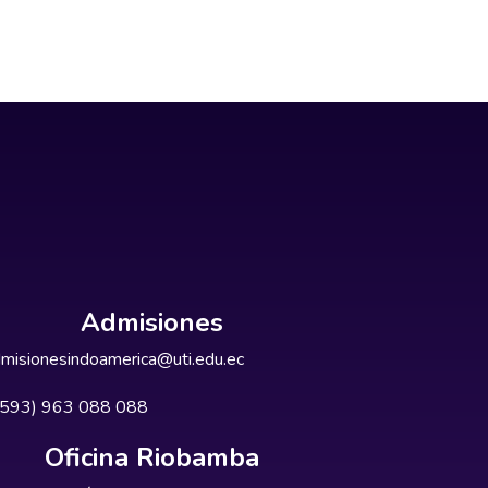
Admisiones
misionesindoamerica@uti.edu.ec
+593) 963 088 088
Oficina Riobamba