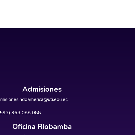
Admisiones
misionesindoamerica@uti.edu.ec
+593) 963 088 088
Oficina Riobamba