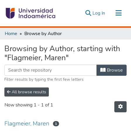
(current)
Log In
Communities & Collections
Home
Browse by Author
All of DSpace
Browsing by Author, starting with
Estadísticas Externas
"Flagmeier, Maren"
Browse
Filter results by typing the first few letters
All browse results
Now showing
1 - 1 of 1
Flagmeier, Maren
1