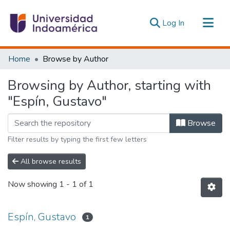
(current)
Log In
Communities & Collections
Home
Browse by Author
All of DSpace
Browsing by Author, starting with
Estadísticas Externas
"Espín, Gustavo"
Browse
Filter results by typing the first few letters
All browse results
Now showing
1 - 1 of 1
Espín, Gustavo
1