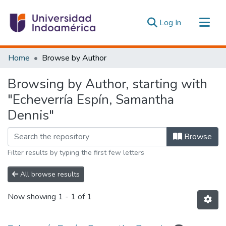
(current)
Log In
Communities & Collections
Home
Browse by Author
All of DSpace
Browsing by Author, starting with
Estadísticas Externas
"Echeverría Espín, Samantha
Dennis"
Browse
Filter results by typing the first few letters
All browse results
Now showing
1 - 1 of 1