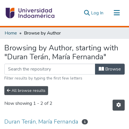
(current)
Log In
Communities & Collections
Home
Browse by Author
All of DSpace
Browsing by Author, starting with
Estadísticas Externas
"Duran Terán, María Fernanda"
Browse
Filter results by typing the first few letters
All browse results
Now showing
1 - 2 of 2
Duran Terán, María Fernanda
1