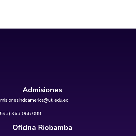
Admisiones
misionesindoamerica@uti.edu.ec
+593) 963 088 088
Oficina Riobamba