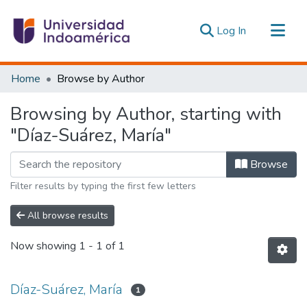
(current)
Log In
Communities & Collections
Home
Browse by Author
All of DSpace
Browsing by Author, starting with
Estadísticas Externas
"Díaz-Suárez, María"
Browse
Filter results by typing the first few letters
All browse results
Now showing
1 - 1 of 1
Díaz-Suárez, María
1