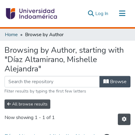
(current)
Log In
Communities & Collections
Home
Browse by Author
All of DSpace
Browsing by Author, starting with
Estadísticas Externas
"Díaz Altamirano, Mishelle
Alejandra"
Browse
Filter results by typing the first few letters
All browse results
Now showing
1 - 1 of 1