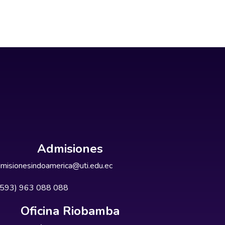
Admisiones
misionesindoamerica@uti.edu.ec
+593) 963 088 088
Oficina Riobamba