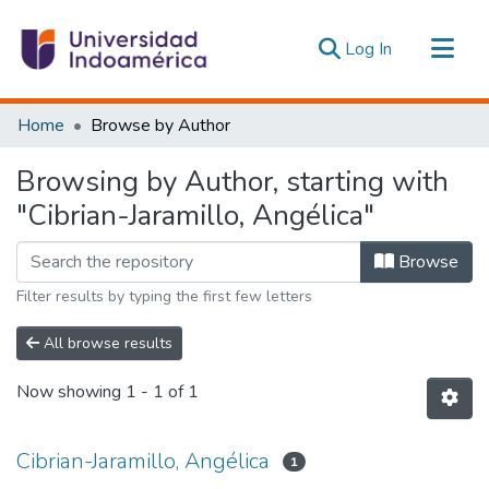
(current)
Log In
Communities & Collections
Home
Browse by Author
All of DSpace
Browsing by Author, starting with
Estadísticas Externas
"Cibrian-Jaramillo, Angélica"
Browse
Filter results by typing the first few letters
All browse results
Now showing
1 - 1 of 1
Cibrian-Jaramillo, Angélica
1