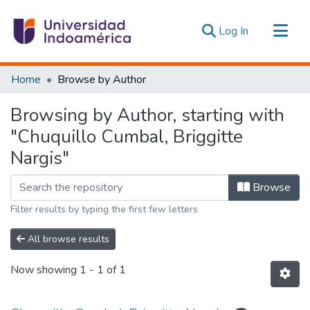
(current)
Log In
Communities & Collections
Home
Browse by Author
All of DSpace
Browsing by Author, starting with
Estadísticas Externas
"Chuquillo Cumbal, Briggitte
Nargis"
Browse
Filter results by typing the first few letters
All browse results
Now showing
1 - 1 of 1