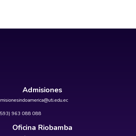
Admisiones
misionesindoamerica@uti.edu.ec
+593) 963 088 088
Oficina Riobamba