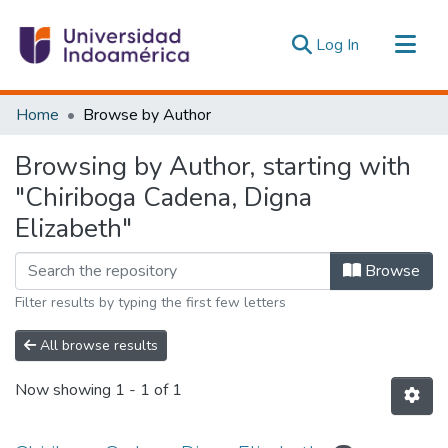
(current)
Log In
Communities & Collections
Home
Browse by Author
All of DSpace
Browsing by Author, starting with
Estadísticas Externas
"Chiriboga Cadena, Digna
Elizabeth"
Browse
Filter results by typing the first few letters
All browse results
Now showing
1 - 1 of 1