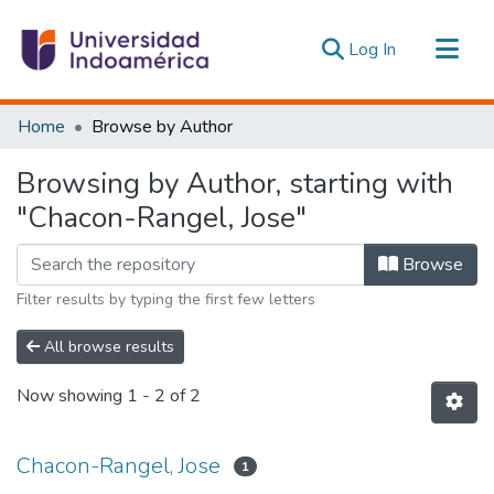
(current)
Log In
Communities & Collections
Home
Browse by Author
All of DSpace
Browsing by Author, starting with
Estadísticas Externas
"Chacon-Rangel, Jose"
Browse
Filter results by typing the first few letters
All browse results
Now showing
1 - 2 of 2
Chacon-Rangel, Jose
1