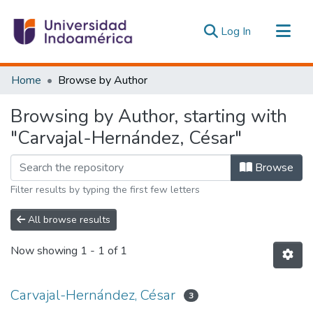
(current)
Log In
Communities & Collections
Home
Browse by Author
All of DSpace
Browsing by Author, starting with
Estadísticas Externas
"Carvajal-Hernández, César"
Browse
Filter results by typing the first few letters
All browse results
Now showing
1 - 1 of 1
Carvajal-Hernández, César
3