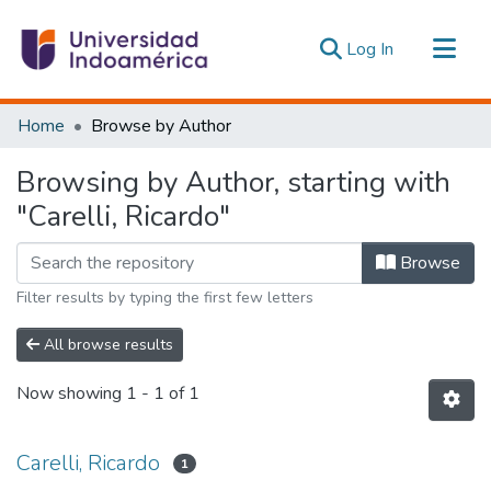
(current)
Log In
Communities & Collections
Home
Browse by Author
All of DSpace
Browsing by Author, starting with
Estadísticas Externas
"Carelli, Ricardo"
Browse
Filter results by typing the first few letters
All browse results
Now showing
1 - 1 of 1
Carelli, Ricardo
1