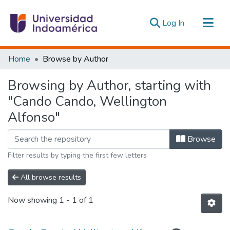
(current)
Log In
Communities & Collections
Home
Browse by Author
All of DSpace
Browsing by Author, starting with
Estadísticas Externas
"Cando Cando, Wellington
Alfonso"
Browse
Filter results by typing the first few letters
All browse results
Now showing
1 - 1 of 1