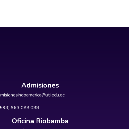
Admisiones
misionesindoamerica@uti.edu.ec
+593) 963 088 088
Oficina Riobamba