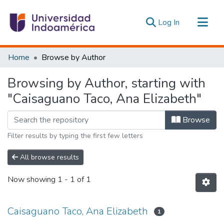
(current)
Log In
Communities & Collections
Home
Browse by Author
All of DSpace
Browsing by Author, starting with
Estadísticas Externas
"Caisaguano Taco, Ana Elizabeth"
Browse
Filter results by typing the first few letters
All browse results
Now showing
1 - 1 of 1
Caisaguano Taco, Ana Elizabeth
1