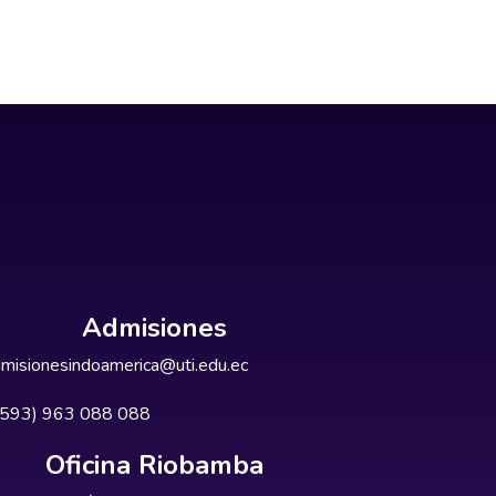
Admisiones
misionesindoamerica@uti.edu.ec
+593) 963 088 088
Oficina Riobamba