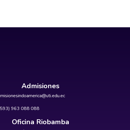
Admisiones
misionesindoamerica@uti.edu.ec
+593) 963 088 088
Oficina Riobamba