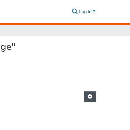
Log In
ige"