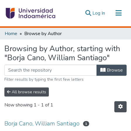
(current)
Log In
Communities & Collections
Home
Browse by Author
All of DSpace
Browsing by Author, starting with
Estadísticas Externas
"Borja Cano, William Santiago"
Browse
Filter results by typing the first few letters
All browse results
Now showing
1 - 1 of 1
Borja Cano, William Santiago
1