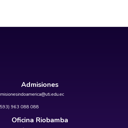
Admisiones
misionesindoamerica@uti.edu.ec
+593) 963 088 088
Oficina Riobamba