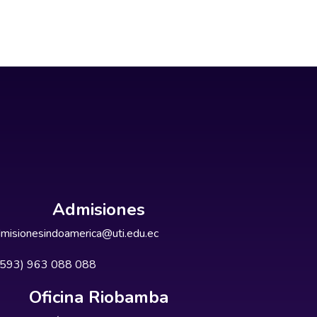
Admisiones
misionesindoamerica@uti.edu.ec
+593) 963 088 088
Oficina Riobamba