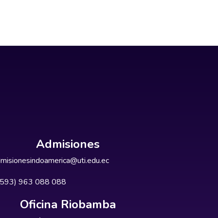
Admisiones
misionesindoamerica@uti.edu.ec
+593) 963 088 088
Oficina Riobamba