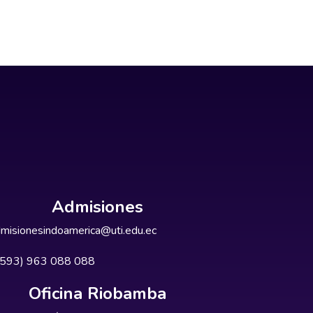
Admisiones
misionesindoamerica@uti.edu.ec
+593) 963 088 088
Oficina Riobamba