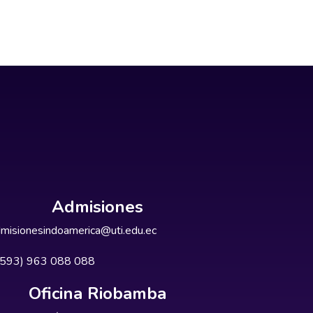
Admisiones
misionesindoamerica@uti.edu.ec
+593) 963 088 088
Oficina Riobamba