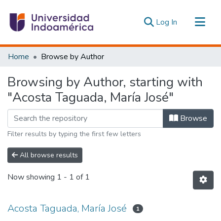
(current)
Log In
Communities & Collections
Home
Browse by Author
All of DSpace
Browsing by Author, starting with
Estadísticas Externas
"Acosta Taguada, María José"
Browse
Filter results by typing the first few letters
All browse results
Now showing
1 - 1 of 1
Acosta Taguada, María José
1