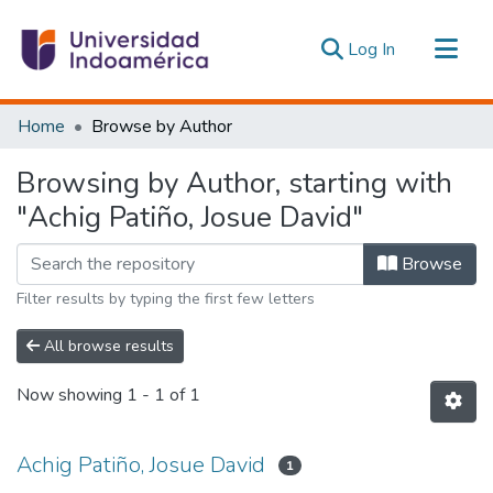
(current)
Log In
Communities & Collections
Home
Browse by Author
All of DSpace
Browsing by Author, starting with
Estadísticas Externas
"Achig Patiño, Josue David"
Browse
Filter results by typing the first few letters
All browse results
Now showing
1 - 1 of 1
Achig Patiño, Josue David
1